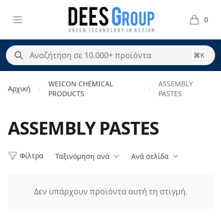
DeesGroup
Open menu
0
items in 
⌘K
WEICON CHEMICAL
ASSEMBLY
Αρχική
/
/
PRODUCTS
PASTES
ASSEMBLY PASTES
Φίλτρα
Ταξινόμηση ανά
Ανά σελίδα
Φίλτρα
Products
Δεν υπάρχουν προϊόντα αυτή τη στιγμή.