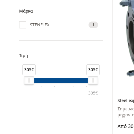
Μάρκα
STENFLEX
1
Τιμή
305€
305€
305€
Steel ex
Σημείωσ
μηχανισ
Από 30