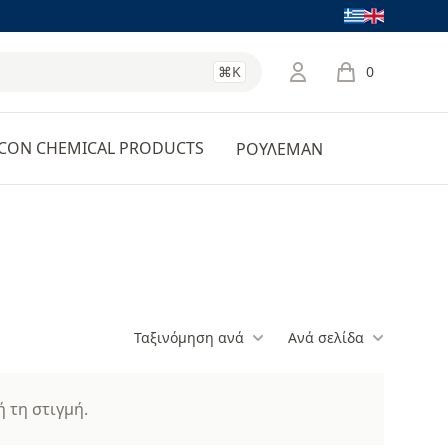
Language
⌘K
0
items in cart, 
CON CHEMICAL PRODUCTS
ΡΟΥΛΕΜΑΝ
Ταξινόμηση ανά
Ανά σελίδα
 τη στιγμή.