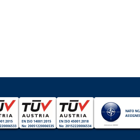
NATO NC
ASSIGNE
001:2015
EN ISO 14001:2015
EN ISO 45001:2018
220006533
No: 20051220006535
No: 20152220006534