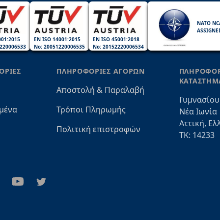
NATO NC
ASSIGNE
001:2015
EN ISO 14001:2015
EN ISO 45001:2018
220006533
No: 20051220006535
No: 20152220006534
ΟΡΙΕΣ
ΠΛΗΡΟΦΟΡΙΕΣ ΑΓΟΡΩΝ
ΠΛΗΡΟΦΟΡ
ΚΑΤΑΣΤΗΜ
Αποστολή & Παραλαβή
Γυμνασίου
μένα
Τρόποι Πληρωμής
Νέα Ιωνία
Αττική, Ελ
Πολιτική επιστροφών
ΤΚ: 14233
stagram
Youtube
Twitter