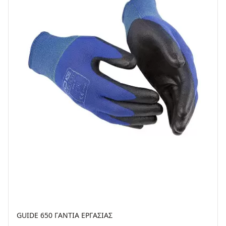
GUIDE 650 ΓANTIΑ EPΓAΣIAΣ