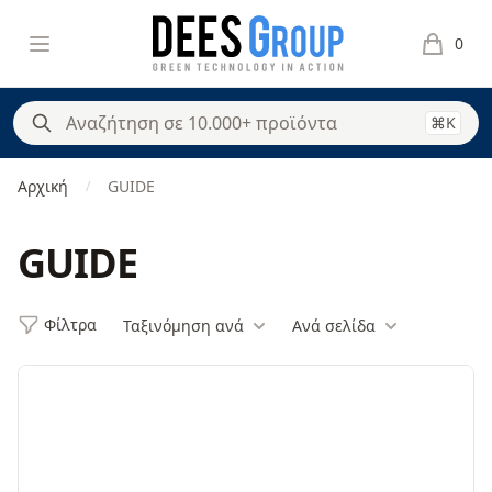
DeesGroup
Open menu
0
items in 
⌘K
Αρχική
GUIDE
/
GUIDE
Φίλτρα
Ταξινόμηση ανά
Ανά σελίδα
Φίλτρα
Products