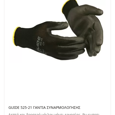
GUIDE 525-21 ΓANTIA ΣYNAPMOΛOΓHΣHΣ
Λεπτό και δροσερό νάιλον γάντι εργασίας. Pu-εμποτι...