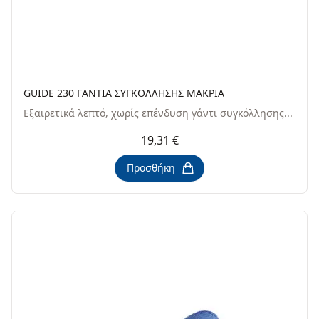
GUIDE 230 ΓANTIΑ ΣYΓKOΛΛHΣHΣ MAKPΙΑ
Εξαιρετικά λεπτό, χωρίς επένδυση γάντι συγκόλλησης...
19,31 €
Προσθήκη