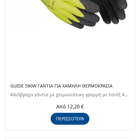
GUIDE 590W ΓANTIΑ ΓIA XAMHΛH ΘEPMOKPAΣIA
Αδιάβροχα γάντια με χειμωνιάτικη γραμμή με λατέξ Ά...
Από 12,20 €
ΠΕΡΙΣΣΟΤΕΡΑ