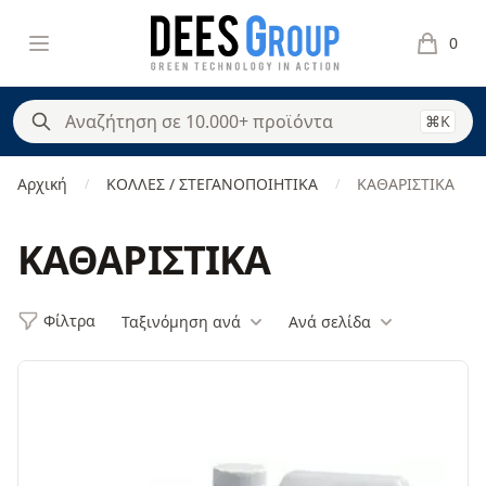
DeesGroup
Open menu
0
items in 
⌘K
Αρχική
ΚΟΛΛΕΣ / ΣΤΕΓΑΝΟΠΟΙΗΤΙΚΑ
ΚΑΘΑΡΙΣΤΙΚΑ
/
/
ΚΑΘΑΡΙΣΤΙΚΑ
Φίλτρα
Ταξινόμηση ανά
Ανά σελίδα
Φίλτρα
Products