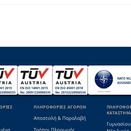
NATO NC
ASSIGNE
001:2015
EN ISO 14001:2015
EN ISO 45001:2018
220006533
No: 20051220006535
No: 20152220006534
ΟΡΙΕΣ
ΠΛΗΡΟΦΟΡΙΕΣ ΑΓΟΡΩΝ
ΠΛΗΡΟΦΟΡ
ΚΑΤΑΣΤΗΜ
Αποστολή & Παραλαβή
Γυμνασίου
μένα
Τρόποι Πληρωμής