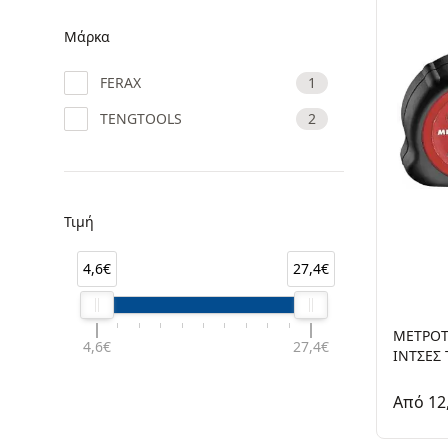
Μάρκα
FERAX
1
TENGTOOLS
2
Τιμή
4,6€
27,4€
ΜΕΤΡΟΤ
4,6€
27,4€
ΙΝΤΣΕΣ
Από 12