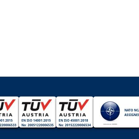
NATO NC
ASSIGNE
001:2015
EN ISO 14001:2015
EN ISO 45001:2018
220006533
No: 20051220006535
No: 20152220006534