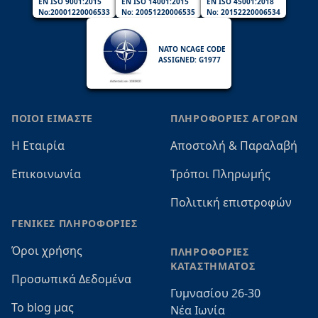
EN ISO 9001:2015
EN ISO 14001:2015
EN ISO 45001:2018
No:20001220006533
No: 20051220006535
No: 20152220006534
NATO NCAGE CODE
ASSIGNED: G1977
ΠΟΙΟΙ ΕΙΜΑΣΤΕ
ΠΛΗΡΟΦΟΡΙΕΣ ΑΓΟΡΩΝ
Η Εταιρία
Αποστολή & Παραλαβή
Επικοινωνία
Τρόποι Πληρωμής
Πολιτική επιστροφών
ΓΕΝΙΚΕΣ ΠΛΗΡΟΦΟΡΙΕΣ
Όροι χρήσης
ΠΛΗΡΟΦΟΡΙΕΣ
ΚΑΤΑΣΤΗΜΑΤΟΣ
Προσωπικά Δεδομένα
Γυμνασίου 26-30
Το blog μας
Νέα Ιωνία