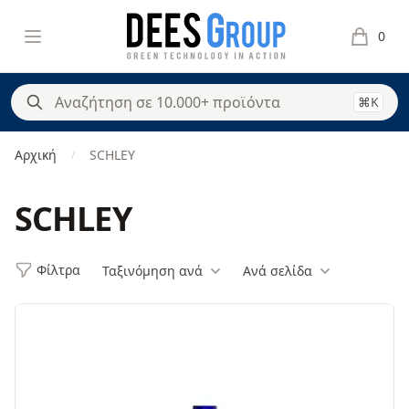
DeesGroup
Open menu
0
items in 
⌘K
Αρχική
SCHLEY
/
SCHLEY
Φίλτρα
Ταξινόμηση ανά
Ανά σελίδα
Φίλτρα
Products