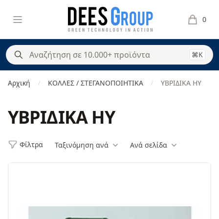
DeesGroup
Open menu
0
items in 
⌘K
Αρχική
ΚΟΛΛΕΣ / ΣΤΕΓΑΝΟΠΟΙΗΤΙΚΑ
ΥΒΡΙΔΙΚΑ ΗΥ
/
/
ΥΒΡΙΔΙΚΑ ΗΥ
Φίλτρα
Ταξινόμηση ανά
Ανά σελίδα
Φίλτρα
Products