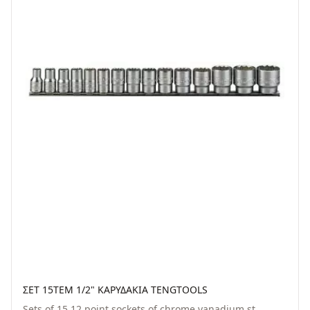
ΣΕΤ 15TEM 1/2" ΚΑΡΥΔΑΚΙΑ TENGTOOLS
Sets of 15 12 point sockets of chrome vanadium st...