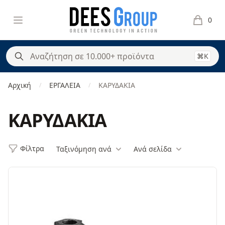
DeesGroup
Open menu
0
items in 
⌘K
Αρχική
ΕΡΓΑΛΕΙΑ
ΚΑΡΥΔΑΚΙΑ
/
/
ΚΑΡΥΔΑΚΙΑ
Φίλτρα
Ταξινόμηση ανά
Ανά σελίδα
Φίλτρα
Products