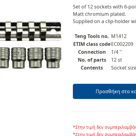
Περιγραφή
Set of 12 sockets with 6-p
Matt chromium plated.
Supplied on a clip-holder wi
Teng Tools no.
M1412
ETIM class code
EC002209
Connection
1/4 ''
No. of parts
12 st
Contents
Socket sizes
Προσθήκη στο κ
*Στην τιμή δεν συμπεριλαμβά
*Στην τιμή δεν συμπεριλαμβά