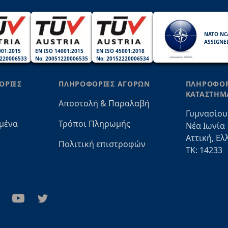
NATO NC
ASSIGNE
001:2015
EN ISO 14001:2015
EN ISO 45001:2018
220006533
No: 20051220006535
No: 20152220006534
ΟΡΙΕΣ
ΠΛΗΡΟΦΟΡΙΕΣ ΑΓΟΡΩΝ
ΠΛΗΡΟΦΟΡ
ΚΑΤΑΣΤΗΜ
Αποστολή & Παραλαβή
Γυμνασίου
μένα
Τρόποι Πληρωμής
Νέα Ιωνία
Αττική, Ελ
Πολιτική επιστροφών
ΤΚ: 14233
stagram
Youtube
Twitter