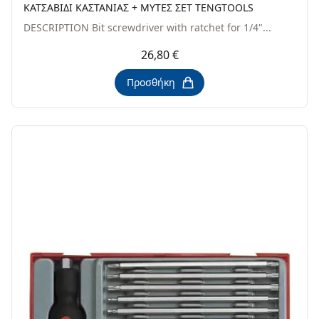
KATΣABIΔI KAΣTANIAΣ + MYTEΣ ΣET TENGTOOLS
DESCRIPTION Bit screwdriver with ratchet for 1/4"...
26,80 €
Προσθήκη