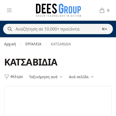
DeesGroup
Open menu
0
items in 
⌘K
Αρχική
ΕΡΓΑΛΕΙΑ
ΚΑΤΣΑΒΙΔΙΑ
/
/
ΚΑΤΣΑΒΙΔΙΑ
Φίλτρα
Ταξινόμηση ανά
Ανά σελίδα
Φίλτρα
Products