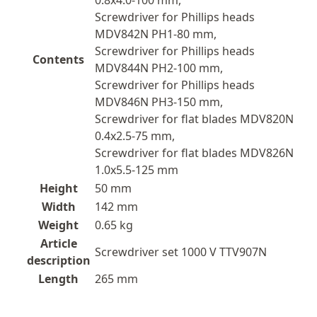
0.8x4.0-100 mm,
Screwdriver for Phillips heads
MDV842N PH1-80 mm,
Screwdriver for Phillips heads
Contents
MDV844N PH2-100 mm,
Screwdriver for Phillips heads
MDV846N PH3-150 mm,
Screwdriver for flat blades MDV820N
0.4x2.5-75 mm,
Screwdriver for flat blades MDV826N
1.0x5.5-125 mm
Height
50 mm
Width
142 mm
Weight
0.65 kg
Article
Screwdriver set 1000 V TTV907N
description
Length
265 mm