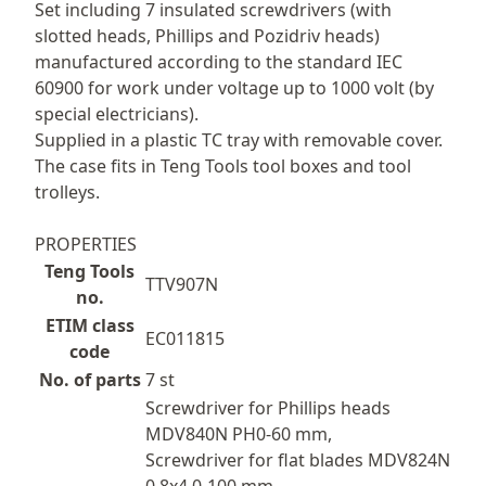
Περιγραφή
Set including 7 insulated screwdrivers (with
slotted heads, Phillips and Pozidriv heads)
manufactured according to the standard IEC
60900 for work under voltage up to 1000 volt (by
special electricians).
Supplied in a plastic TC tray with removable cover.
The case fits in Teng Tools tool boxes and tool
trolleys.
PROPERTIES
Teng Tools
TTV907N
no.
ETIM class
EC011815
code
No. of parts
7 st
Screwdriver for Phillips heads
MDV840N PH0-60 mm,
Screwdriver for flat blades MDV824N