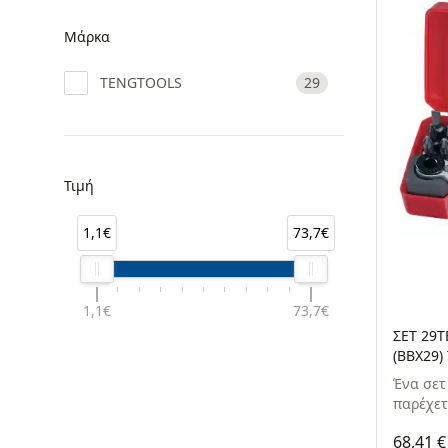
Μάρκα
TENGTOOLS
29
Τιμή
1,1€
73,7€
1,1€
73,7€
ΣΕΤ 29
(BBX29
Ένα σετ
παρέχετα
68,41 €