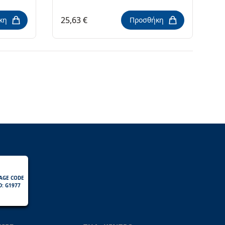
25,63 €
κη
Προσθήκη
AGE CODE
D: G1977