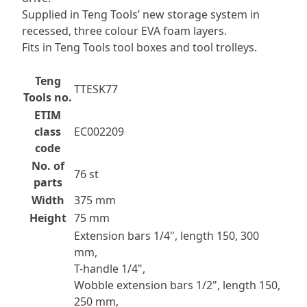
Supplied in Teng Tools’ new storage system in
recessed, three colour EVA foam layers.
Fits in Teng Tools tool boxes and tool trolleys.
Teng
TTESK77
Tools no.
ETIM
class
EC002209
code
No. of
76 st
parts
Width
375 mm
Height
75 mm
Extension bars 1/4", length 150, 300
mm,
T-handle 1/4",
Wobble extension bars 1/2", length 150,
250 mm,