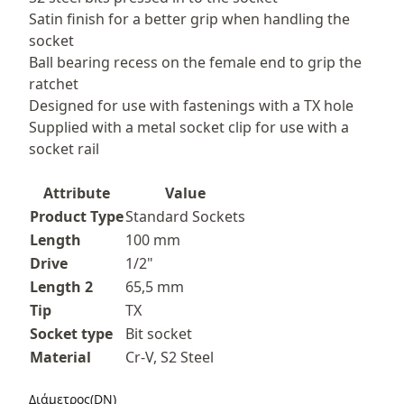
Satin finish for a better grip when handling the
socket
Ball bearing recess on the female end to grip the
ratchet
Designed for use with fastenings with a TX hole
Supplied with a metal socket clip for use with a
socket rail
Attribute
Value
Product Type
Standard Sockets
Length
100 mm
Drive
1/2"
Length 2
65,5 mm
Tip
TX
Socket type
Bit socket
Material
Cr-V, S2 Steel
Διάμετρος(DN)